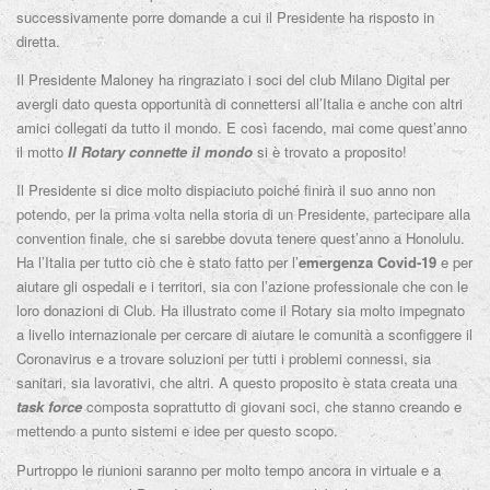
successivamente porre domande a cui il Presidente ha risposto in
diretta.
Il Presidente Maloney ha ringraziato i soci del club Milano Digital per
avergli dato questa opportunità di connettersi all’Italia e anche con altri
amici collegati da tutto il mondo. E così facendo, mai come quest’anno
il motto
Il Rotary connette il mondo
si è trovato a proposito!
Il Presidente si dice molto dispiaciuto poiché finirà il suo anno non
potendo, per la prima volta nella storia di un Presidente, partecipare alla
convention finale, che si sarebbe dovuta tenere quest’anno a Honolulu.
Ha l’Italia per tutto ciò che è stato fatto per l’
emergenza Covid-19
e per
aiutare gli ospedali e i territori, sia con l’azione professionale che con le
loro donazioni di Club. Ha illustrato come il Rotary sia molto impegnato
a livello internazionale per cercare di aiutare le comunità a sconfiggere il
Coronavirus e a trovare soluzioni per tutti i problemi connessi, sia
sanitari, sia lavorativi, che altri. A questo proposito è stata creata una
task force
composta soprattutto di giovani soci, che stanno creando e
mettendo a punto sistemi e idee per questo scopo.
Purtroppo le riunioni saranno per molto tempo ancora in virtuale e a