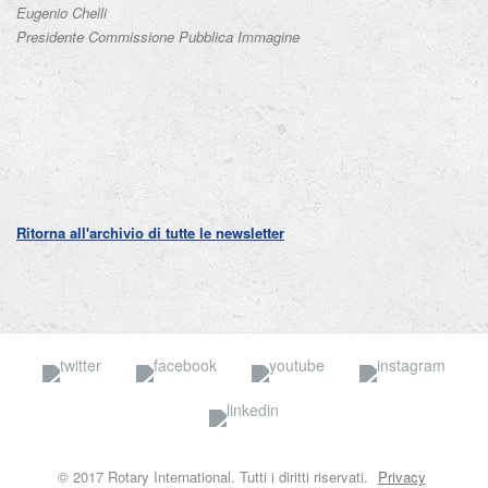
Eugenio Chelli
Presidente Commissione Pubblica Immagine
Ritorna all'archivio di tutte le newsletter
Twitter
Facebook
YouTube
Insta
Linkedin
© 2017 Rotary International. Tutti i diritti riservati.
Privacy