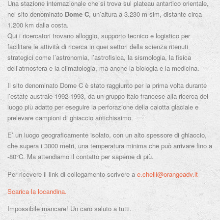
Una stazione internazionale che si trova sul plateau antartico orientale,
nel sito denominato
Dome C
, un’altura a 3.230 m slm, distante circa
1.200 km dalla costa.
Qui i ricercatori trovano alloggio, supporto tecnico e logistico per
facilitare le attività di ricerca in quei settori della scienza ritenuti
strategici come l’astronomia, l’astrofisica, la sismologia, la fisica
dell’atmosfera e la climatologia, ma anche la biologia e la medicina.
Il sito denominato Dome C è stato raggiunto per la prima volta durante
l’estate australe 1992-1993, da un gruppo italo-francese alla ricerca del
luogo più adatto per eseguire la perforazione della calotta glaciale e
prelevare campioni di ghiaccio antichissimo.
E’ un luogo geograficamente isolato, con un alto spessore di ghiaccio,
che supera i 3000 metri, una temperatura minima che può arrivare fino a
-80°C. Ma attendiamo il contatto per saperne di più.
Per ricevere il link di collegamento scrivere a
e.chelli@orangeadv.it
Scarica la locandina.
Impossibile mancare! Un caro saluto a tutti.