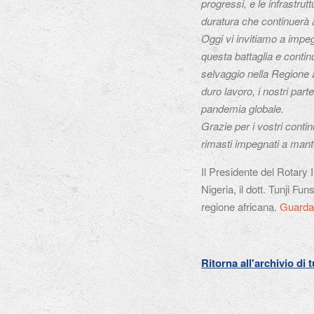
progressi, e le infrastrut
duratura che continuerà a
Oggi vi invitiamo a impeg
questa battaglia e continu
selvaggio nella Regione a
duro lavoro, i nostri part
pandemia globale.
Grazie per i vostri contin
rimasti impegnati a mant
Il Presidente del Rotary
Nigeria, il dott. Tunji Fu
regione africana.
Guardat
Ritorna all'archivio di 