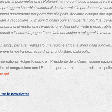
ture per la poliomielite che i Rotariani hanno contribuito a costruire s
 proteggere i bambini vulnerabili da altre malattie per decenni a venir
narvi nuovamente per porre fine alla polio. Abbiamo bisogno che ognuno
are a raccogliere 50 milioni di dollari ogni anno per la PolioPlus. L’era
fricana ci dimostra che l’eradicazione della poliomielite è realizzabil
enariati e il nostro impegno finanziario continuino a spingerci in avant
ui sforzi, per aver realizzato una regione africana libera dalla poliovi
enere la nostra promessa di un mondo libero dalla polio.
 International Holger Knaack e il Presidente della Commissione nazion
nsho, si congratulano con i Rotariani per aver aiutato a eradicare il poli
e qui
.
tutte le newsletter