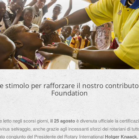
e stimolo per rafforzare il nostro contributo
Foundation
letto negli scorsi giorni,
il 25 agosto
è divenuta ufficiale la certificazi
virus selvaggio, anche grazie agli incessanti sforzi dei rotariani di tu
ato congiunto del Presidente del Rotary International
Holger Knaack
,