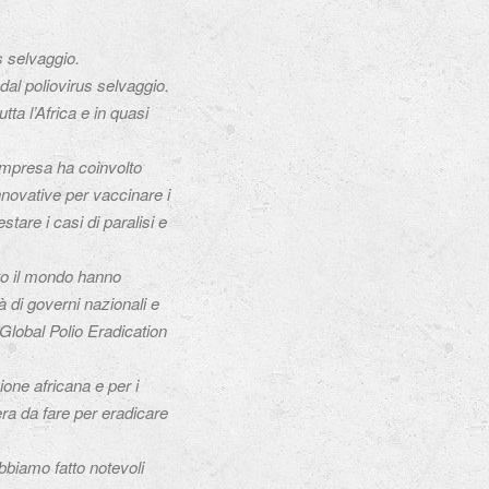
s selvaggio.
dal poliovirus selvaggio.
tta l’Africa e in quasi
L’impresa ha coinvolto
innovative per vaccinare i
tare i casi di paralisi e
tto il mondo hanno
à di governi nazionali e
 Global Polio Eradication
ione africana e per i
era da fare per eradicare
abbiamo fatto notevoli