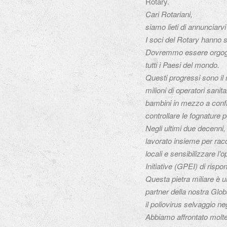
Rotary.
Cari Rotariani,
siamo lieti di annunciarv
I soci del Rotary hanno s
Dovremmo essere orgogliosi
tutti i Paesi del mondo.
Questi progressi sono il r
milioni di operatori sanit
bambini in mezzo a confli
controllare le fognature pe
Negli ultimi due decenni,
lavorato insieme per racc
locali e sensibilizzare l
Initiative (GPEI) di risp
Questa pietra miliare è un
partner della nostra Glob
il poliovirus selvaggio ne
Abbiamo affrontato molte 