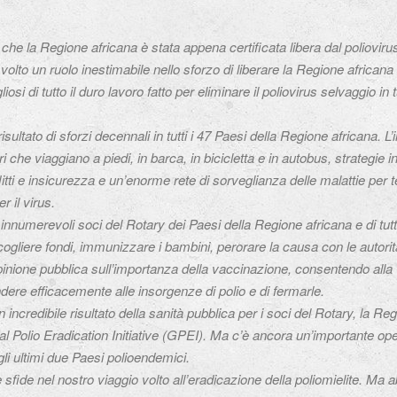
i che la Regione africana è stata appena certificata libera dal polioviru
volto un ruolo inestimabile nello sforzo di liberare la Regione africana 
 di tutto il duro lavoro fatto per eliminare il poliovirus selvaggio in tu
isultato di sforzi decennali in tutti i 47 Paesi della Regione africana. 
ari che viaggiano a piedi, in barca, in bicicletta e in autobus, strategie 
tti e insicurezza e un’enorme rete di sorveglianza delle malattie per tes
r il virus.
 innumerevoli soci del Rotary dei Paesi della Regione africana e di tu
ogliere fondi, immunizzare i bambini, perorare la causa con le autorit
’opinione pubblica sull’importanza della vaccinazione, consentendo alla
ondere efficacemente alle insorgenze di polio e di fermarle.
 incredibile risultato della sanità pubblica per i soci del Rotary, la Reg
al Polio Eradication Initiative (GPEI). Ma c’è ancora un’importante op
gli ultimi due Paesi polioendemici.
sfide nel nostro viaggio volto all’eradicazione della poliomielite. Ma 