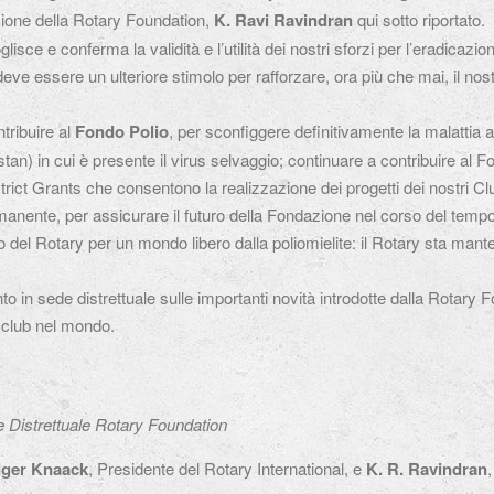
ione della Rotary Foundation,
K. Ravi Ravindran
qui sotto riportato.
glisce e conferma la validità e l’utilità dei nostri sforzi per l’eradicazi
deve essere un ulteriore stimolo per rafforzare, ora più che mai, il nos
tribuire al
Fondo Polio
, per sconfiggere definitivamente la malattia 
stan) in cui è presente il virus selvaggio; continuare a contribuire al 
istrict Grants che consentono la realizzazione dei progetti dei nostri Cl
manente, per assicurare il futuro della Fondazione nel corso del tempo
o del Rotary per un mondo libero dalla poliomielite: il Rotary sta mant
 in sede distrettuale sulle importanti novità introdotte dalla Rotary 
i club nel mondo.
Distrettuale Rotary Foundation
lger Knaack
, Presidente del Rotary International, e
K. R. Ravindran