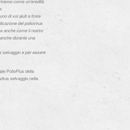
erviranno come un’eredità
e.
 di voi aiuti a finire
dicazione del poliovirus
e e anche come il nostro
i, anche durante una
rus selvaggio e per essere
ale PolioPlus della
ovirus selvaggio nella