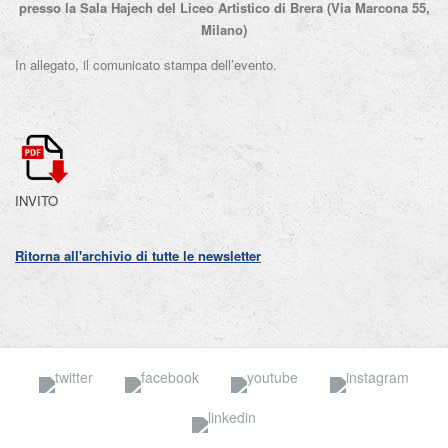
presso la Sala Hajech del Liceo Artistico di Brera (Via Marcona 55,
Milano)
In allegato, il comunicato stampa dell’evento.
INVITO
Ritorna all'archivio di tutte le newsletter
Twitter
Facebook
YouTube
Insta
Linkedin