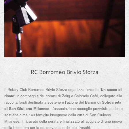
RC Borromeo Brivio Sforza
Il Rotary Club Borromeo Brivio Sforza organizza l’evento “
Un sacco di
risate
” in compagnia dei comici di Zelig e Colorado Café, collegato alla
raccolta fondi destinata a sostenere l’azione del
Banco di Solidarietà
di San Giuliano Milanese
. L’associazione raccoglie provviste e cibo e
sostiene circa 140 famiglie bisognose della città di San Giuliano
Milanese. Il ricavato della serata è finalizzato all’acquisto di una nuova
cella frigorifera per la conservazione dei cibi freschi.