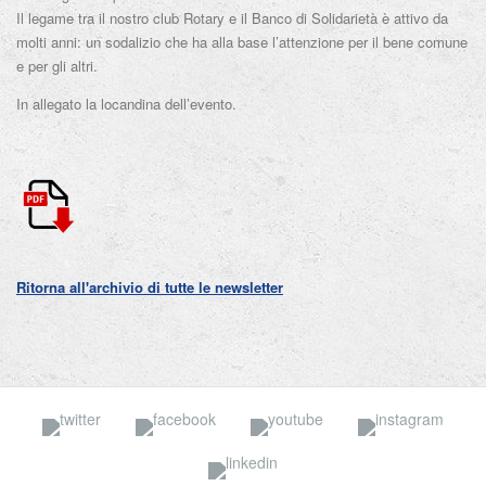
Il legame tra il nostro club Rotary e il Banco di Solidarietà è attivo da
molti anni: un sodalizio che ha alla base l’attenzione per il bene comune
e per gli altri.
In allegato la locandina dell’evento.
Ritorna all'archivio di tutte le newsletter
Twitter
Facebook
YouTube
Insta
Linkedin