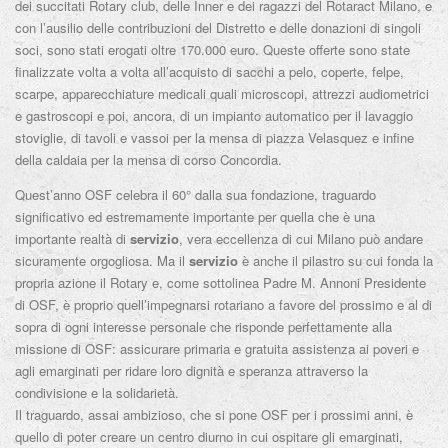
dei succitati Rotary club, delle Inner e dei ragazzi del Rotaract Milano, e
con l’ausilio delle contribuzioni del Distretto e delle donazioni di singoli
soci, sono stati erogati oltre 170.000 euro. Queste offerte sono state
finalizzate volta a volta all’acquisto di sacchi a pelo, coperte, felpe,
scarpe, apparecchiature medicali quali microscopi, attrezzi audiometrici
e gastroscopi e poi, ancora, di un impianto automatico per il lavaggio
stoviglie, di tavoli e vassoi per la mensa di piazza Velasquez e infine
della caldaia per la mensa di corso Concordia.
Quest’anno OSF celebra il 60° dalla sua fondazione, traguardo
significativo ed estremamente importante per quella che è una
importante realtà di
servizio
, vera eccellenza di cui Milano può andare
sicuramente orgogliosa. Ma il
servizio
è anche il pilastro su cui fonda la
propria azione il Rotary e, come sottolinea Padre M. Annoni Presidente
di OSF, è proprio quell’impegnarsi rotariano a favore del prossimo e al di
sopra di ogni interesse personale che risponde perfettamente alla
missione di OSF: assicurare primaria e gratuita assistenza ai poveri e
agli emarginati per ridare loro dignità e speranza attraverso la
condivisione e la solidarietà.
Il traguardo, assai ambizioso, che si pone OSF per i prossimi anni, è
quello di poter creare un centro diurno in cui ospitare gli emarginati,