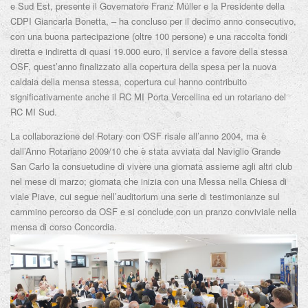
e Sud Est, presente il Governatore Franz Müller e la Presidente della
CDPI Giancarla Bonetta, – ha concluso per il decimo anno consecutivo,
con una buona partecipazione (oltre 100 persone) e una raccolta fondi
diretta e indiretta di quasi 19.000 euro, il service a favore della stessa
OSF, quest’anno finalizzato alla copertura della spesa per la nuova
caldaia della mensa stessa, copertura cui hanno contribuito
significativamente anche il RC MI Porta Vercellina ed un rotariano del
RC MI Sud.
La collaborazione del Rotary con OSF risale all’anno 2004, ma è
dall’Anno Rotariano 2009/10 che è stata avviata dal Naviglio Grande
San Carlo la consuetudine di vivere una giornata assieme agli altri club
nel mese di marzo; giornata che inizia con una Messa nella Chiesa di
viale Piave, cui segue nell’auditorium una serie di testimonianze sul
cammino percorso da OSF e si conclude con un pranzo conviviale nella
mensa di corso Concordia.