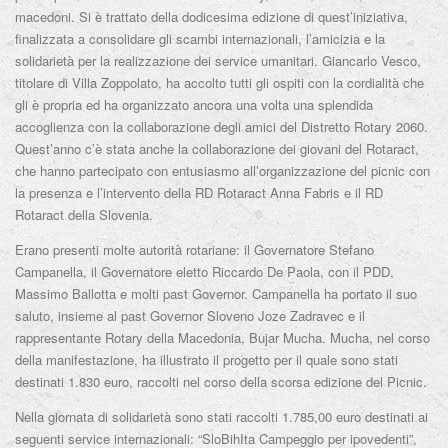
macedoni. Si è trattato della dodicesima edizione di quest’iniziativa,
finalizzata a consolidare gli scambi internazionali, l’amicizia e la
solidarietà per la realizzazione dei service umanitari. Giancarlo Vesco,
titolare di Villa Zoppolato, ha accolto tutti gli ospiti con la cordialità che
gli è propria ed ha organizzato ancora una volta una splendida
accoglienza con la collaborazione degli amici del Distretto Rotary 2060.
Quest’anno c’è stata anche la collaborazione dei giovani del Rotaract,
che hanno partecipato con entusiasmo all’organizzazione del picnic con
la presenza e l’intervento della RD Rotaract Anna Fabris e il RD
Rotaract della Slovenia.
Erano presenti molte autorità rotariane: il Governatore Stefano
Campanella, il Governatore eletto Riccardo De Paola, con il PDD,
Massimo Ballotta e molti past Governor. Campanella ha portato il suo
saluto, insieme al past Governor Sloveno Joze Zadravec e il
rappresentante Rotary della Macedonia, Bujar Mucha. Mucha, nel corso
della manifestazione, ha illustrato il progetto per il quale sono stati
destinati 1.830 euro, raccolti nel corso della scorsa edizione del Picnic.
Nella giornata di solidarietà sono stati raccolti 1.785,00 euro destinati ai
seguenti service internazionali: “SloBihIta Campeggio per ipovedenti”,