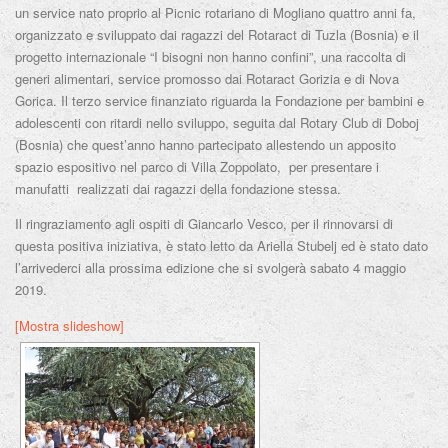
un service nato proprio al Picnic rotariano di Mogliano quattro anni fa,
organizzato e sviluppato dai ragazzi del Rotaract di Tuzla (Bosnia) e il
progetto internazionale “I bisogni non hanno confini”, una raccolta di
generi alimentari, service promosso dai Rotaract Gorizia e di Nova
Gorica. Il terzo service finanziato riguarda la Fondazione per bambini e
adolescenti con ritardi nello sviluppo, seguita dal Rotary Club di Doboj
(Bosnia) che quest’anno hanno partecipato allestendo un apposito
spazio espositivo nel parco di Villa Zoppolato, per presentare i
manufatti realizzati dai ragazzi della fondazione stessa.
Il ringraziamento agli ospiti di Giancarlo Vesco, per il rinnovarsi di
questa positiva iniziativa, è stato letto da Ariella Stubelj ed è stato dato
l’arrivederci alla prossima edizione che si svolgerà sabato 4 maggio
2019.
[Mostra slideshow]