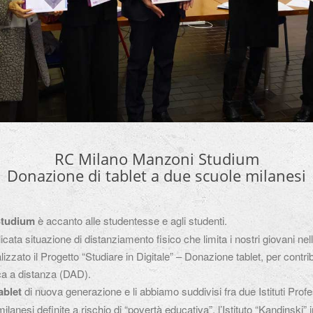
RC Milano Manzoni Studium
Donazione di tablet a due scuole milanesi
Studium
è accanto alle studentesse e agli studenti.
cata situazione di distanziamento fisico che limita i nostri giovani nell
izzato il Progetto “Studiare in Digitale” – Donazione tablet, per contri
ica a distanza (DAD).
ablet
di nuova generazione e li abbiamo suddivisi fra due Istituti Profe
 milanesi definite a rischio di “povertà educativa”, l’Istituto “Kandinskj