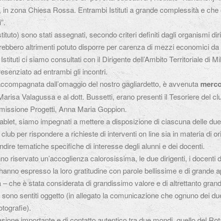
ni, in zona Chiesa Rossa. Entrambi Istituti a grande complessità e che
”.
stituto) sono stati assegnati, secondo criteri definiti dagli organismi di
ebbero altrimenti potuto disporre per carenza di mezzi economici da p
 Istituti ci siamo consultati con il Dirigente dell’Ambito Territoriale di M
senziato ad entrambi gli incontri.
accompagnata dall’omaggio del nostro gagliardetto, è avvenuta
merco
arisa Valagussa e al dott. Bussetti, erano presenti il Tesoriere del clu
issione Progetti, Anna Maria Goppion.
tablet, siamo impegnati a mettere a disposizione di ciascuna delle due
lub per rispondere a richieste di interventi on line sia in materia di 
ondire tematiche specifiche di interesse degli alunni e dei docenti.
nno riservato un’accoglienza calorosissima, le due dirigenti, i docenti dei
 hanno espresso la loro gratitudine con parole bellissime e di grande
 – che è stata considerata di grandissimo valore e di altrettanto grand
si sono sentiti oggetto (in allegato la comunicazione che ognuno dei due 
otografie).
ione importante e di contatto autentico tra due mondi, quello del Rot