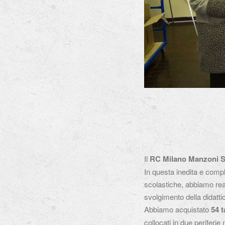
Il
RC Milano Manzoni 
In questa inedita e compli
scolastiche, abbiamo real
svolgimento della didatt
Abbiamo acquistato
54 t
collocati in due periferie