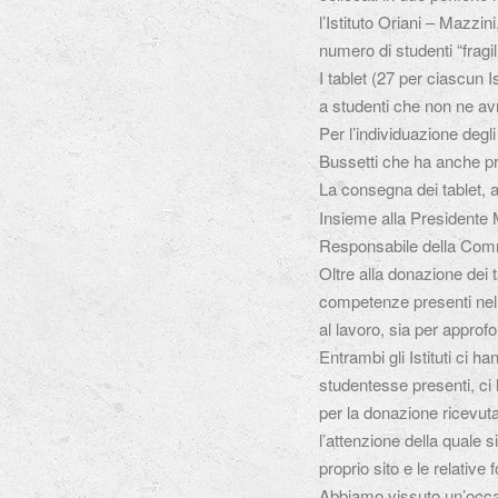
l’Istituto Oriani – Mazzi
numero di studenti “fragili
I tablet (27 per ciascun I
a studenti che non ne avr
Per l’individuazione degli
Bussetti che ha anche pre
La consegna dei tablet, 
Insieme alla Presidente M
Responsabile della Comm
Oltre alla donazione dei 
competenze presenti nel c
al lavoro, sia per approf
Entrambi gli Istituti ci ha
studentesse presenti, ci
per la donazione ricevuta
l’attenzione della quale 
proprio sito e le relative f
Abbiamo vissuto un’occas